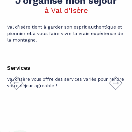
J'organise mon séjour
à Val d'Isère
Val d’Isère tient à garder son esprit authentique et
pionnier et à vous faire vivre la vraie expérience de
la montagne.
Services
Vi
Val d’Isère vous offre des services variés pour rendre
S’i
Vil
est
tra