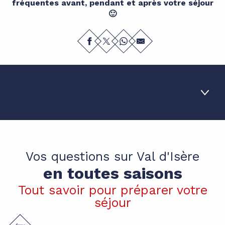
fréquentes avant, pendant et après votre séjour
🙂
1
Toutes saisons
Vos questions sur Val d'Isère
2
En été
en toutes saisons
3
En hiver
Tout savoir pour préparer votre
séjour