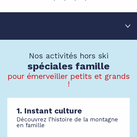
1
Instant culture
Nos activités hors ski
spéciales famille
2
Avec les animaux
pour émerveiller petits et grands
3
Petites sensations
!
4
Animations et spectacles
5
Le Centre Aquasportif
1. Instant culture
Découvrez l’histoire de la montagne
en famille