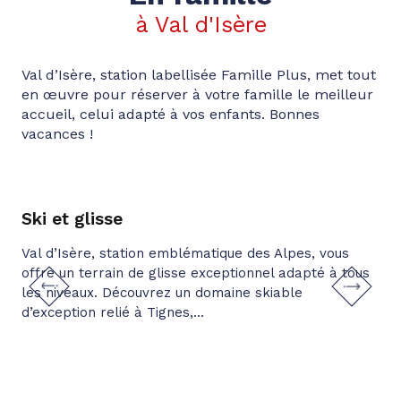
à Val d'Isère
Val d’Isère, station labellisée Famille Plus, met tout
en œuvre pour réserver à votre famille le meilleur
accueil, celui adapté à vos enfants. Bonnes
vacances !
Ski et glisse
Pl
fo
Val d’Isère, station emblématique des Alpes, vous
& 
offre un terrain de glisse exceptionnel adapté à tous
les niveaux. Découvrez un domaine skiable
PL
d’exception relié à Tignes,...
Bal
fon