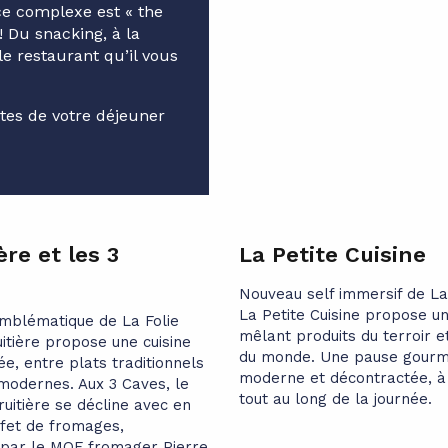
 ce complexe est « the
! Du snacking, à la
le restaurant qu’il vous
ites de votre déjeuner
ère et les 3
La Petite Cuisine
Nouveau self immersif de La
La Petite Cuisine propose une
mblématique de La Folie
mêlant produits du terroir et
itière propose une cuisine
du monde. Une pause gour
tée, entre plats traditionnels
moderne et décontractée, à
 modernes. Aux 3 Caves, le
tout au long de la journée.
uitière se décline avec en
ffet de fromages,
 par le MOF fromager Pierre