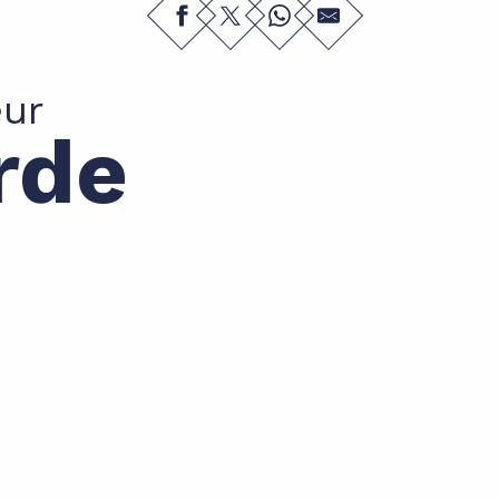
eur
rde