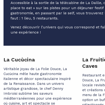
Accessible à la sortie de la télécabine de La Daille,
place to eat » sur les pistes pour un déjeuner festif 
gastronomie, en passant par le self, vous trouverez 
faut : 1 lieu, 5 restaurants.
Venez découvrir l’univers qui vous correspond et fa
une expérience !
La Cucùcina
La Fruiti
Caves
Véritable joyau de La Folie Douce, La
Cucùcina mêle haute gastronomie
Restaurant e
italienne et décor spectaculaire inspiré
Douce, La Fru
de la Renaissance. Dans un univers
locale revisi
artistique grandiose, le chef Denny
et créations
Imbroisi sublime les saveurs
menu de la Fr
méditerranéennes pour une expérience
option un bu
où cuisine, art et spectacle se
sélectionnés