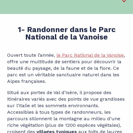
1
Randonnées
1- Randonner dans le Parc
National de la Vanoise
2
Le village
3
Les refuges
Ouvert toute l’année,
le Parc National de la Vanoise
,
4
Le Col de l'Iseran
offre une multitude de sentiers pour découvrir la
beauté du paysage, de la faune et de la flore. Ce
5
Rando glaciaire
parc est un véritable sanctuaire naturel dans les
Alpes françaises.
6
Via Ferrata
Situé aux portes de Val d’Isère, il propose des
7
Bike Park
itinéraires variés avec des points de vue grandioses
sur l’Italie et les sommets environnants.
8
Bien-être
Accessibles à tous types de randonneurs, les
9
Le parapente
parcours sillonnent la montagne au milieu d’une
riche végétation (plus de 1200 espèces végétales),
10
Le lac de l'Ouillette
croisent des
villages typiques
aux toits de lauzes