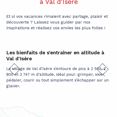
à Val d'Isère
Et si vos vacances rimaient avec partage, plaisir et
découverte ? Laissez vous guider par nos
inspirations et réalisez vos envies les plus folles !
Les bienfaits de s’entraîner en altitude à
Le
Val d’Isère
Par
l’A
Le village de Val d’Isère s’entoure de pics à 2 500, 2
inc
800 et 3 747 m d’altitude, idéal pour: grimper, skier,
Alp
pédaler, courir ou tout simplement s’échapper sur un