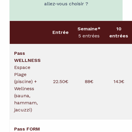
allez-vous choisir ?
Salle multi-sports
Escalade
Semaine*
10
Entrée
5 entrées
entrées
Squash
Jeux NeoXperiences
Pass
WELLNESS
Espace
Plage
(piscine) +
22.50€
88€
143€
Wellness
(sauna,
hammam,
jacuzzi)
Pass FORM