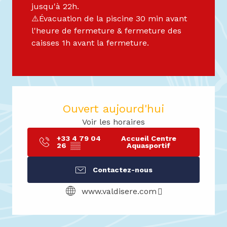
jusqu'à 22h.
⚠️Évacuation de la piscine 30 min avant
l'heure de fermeture & fermeture des
caisses 1h avant la fermeture.
Ouvert aujourd'hui
Voir les horaires
+33 4 79 04
Accueil Centre
26
▒▒
Aquasportif
Contactez-nous
www.valdisere.com