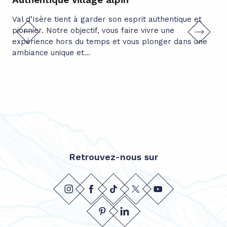
Val d’Isère tient à garder son esprit authentique et
Sit
pionnier. Notre objectif, vous faire vivre une
per
expérience hors du temps et vous plonger dans une
cœu
ambiance unique et...
gol
Retrouvez-nous sur