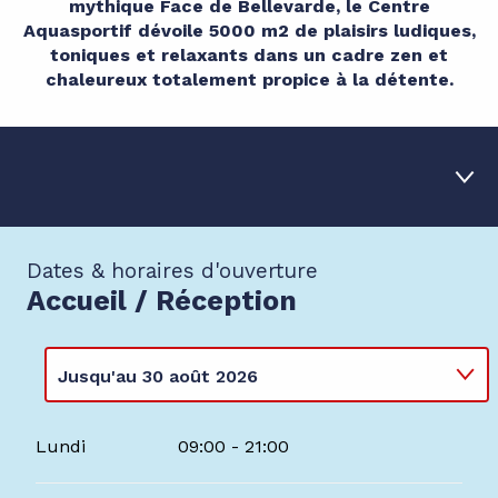
mythique Face de Bellevarde, le Centre
Aquasportif dévoile 5000 m2 de plaisirs ludiques,
toniques et relaxants dans un cadre zen et
chaleureux totalement propice à la détente.
Dates & horaires d'ouverture
1
Dates & horaires
Accueil / Réception
2
Les espaces
3
Tarifs été
Jusqu'au
30 août 2026
4
Spécial enfants
Du
1 janvier 2026
au
8 mars 2026
Lundi
09:00 - 21:00
Du
9 mars 2026
au
3 avril 2026