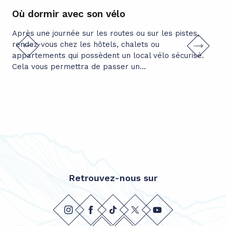
Où dormir avec son vélo
Ta
Après une journée sur les routes ou sur les pistes,
De 
rendez-vous chez les hôtels, chalets ou
sim
appartements qui possèdent un local vélo sécurisé.
déc
Cela vous permettra de passer un...
pri
Dan
Retrouvez-nous sur