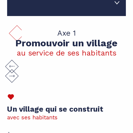
01
Axe 1
Axe 1
02
Axe 2
Promouvoir un village
au service de ses habitants
Un village qui se construit
avec ses habitants