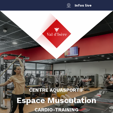
Aller
Infos live
au
contenu
principal
CENTRE AQUASPORTIF
Espace Musculation
CARDIO-TRAINING