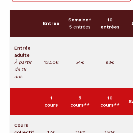
COURS
Semaine*
10
Entrée
PLANNING DES COURS
5 entrées
entrées
Entrée
adulte
À partir
13.50€
54€
93€
de 16
ans
1
5
10
S
cours
cours**
cours**
Cours
collectif
17€
71€*
150€