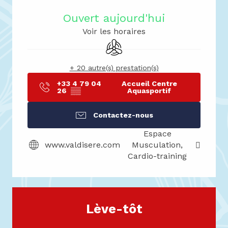
Ouvert aujourd'hui
Voir les horaires
Air conditionné
+ 20 autre(s) prestation(s)
+33 4 79 04
Accueil Centre
26
▒▒
Aquasportif
Contactez-nous
Espace
www.valdisere.com
Musculation,
Cardio-training
Lève-tôt