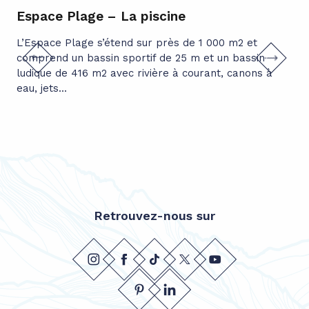
Espace Plage – La piscine
Es
L’Espace Plage s’étend sur près de 1 000 m2 et
Un 
comprend un bassin sportif de 25 m et un bassin
de 
ludique de 416 m2 avec rivière à courant, canons à
et
eau, jets...
de 
Retrouvez-nous sur