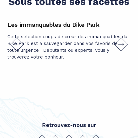
Sous toutes ses facettes
Les immanquables du Bike Park
6 
Va
Cette sélection coups de cœur des immanquables du
Bike Park est a sauvegarder dans vos favoris de
Aut
toute urgence ! Débutants ou experts, vous y
crê
Pou
sui
Retrouvez-nous sur