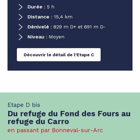
Durée
: 5 h
Distance
: 15,4 km
Dénivelé
: 829 m D+ et 691 m D-
Niveau
: Moyen
Découvrir le détail de l'Etape C
Etape D bis
Du refuge du Fond des Fours au
refuge du Carro
en passant par Bonneval-sur-Arc