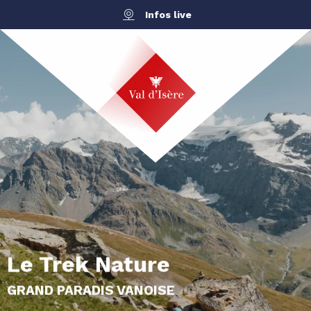
Aller
Infos live
au
contenu
principal
Le Trek Nature
GRAND PARADIS VANOISE