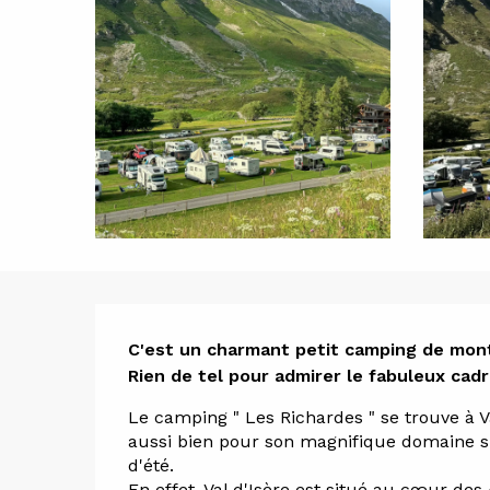
Descript
C'est un charmant petit camping de monta
Rien de tel pour admirer le fabuleux cadr
Le camping " Les Richardes " se trouve à V
aussi bien pour son magnifique domaine sk
d'été. 
En effet, Val d'Isère est situé au cœur de