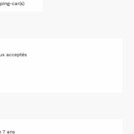
ing-car(s)
x acceptés
e 7 ans