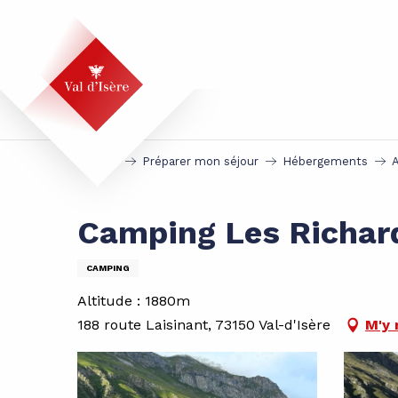
Aller
au
contenu
principal
Accueil
Préparer mon séjour
Hébergements
Camping Les Richar
CAMPING
Altitude : 1880m
188 route Laisinant, 73150 Val-d'Isère
M'y 