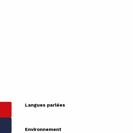
Langues parlées
Langues parlées
Environnement
Environnement