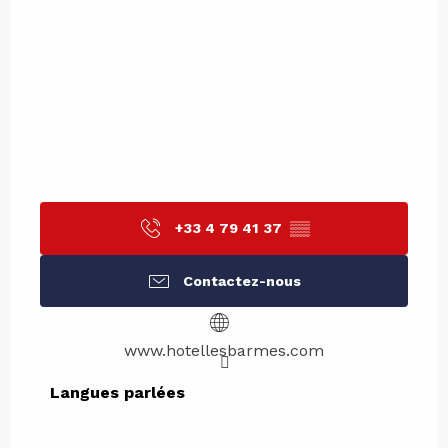
+33 4 79 41 37
▒▒
Contactez-nous
www.hotellesbarmes.com
Langues parlées
Langues parlées