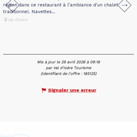
région dans ce restaurant à l’ambiance d'un chalet
e
traditionnel. Navettes...
v
Val-d'Isère
Mis à jour le 29 avril 2026 à 09:16
par Val d'Isère Tourisme
(Identifiant de l'offre :
185125
)
Signaler une erreur