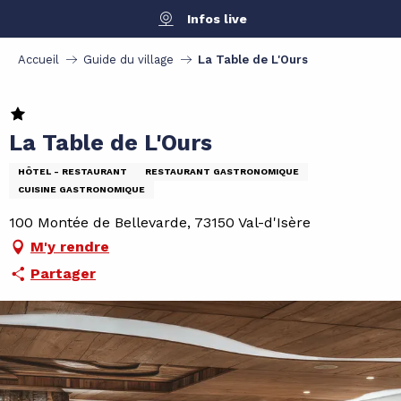
Aller
Infos live
au
contenu
Accueil
Guide du village
La Table de L'Ours
principal
La Table de L'Ours
HÔTEL - RESTAURANT
RESTAURANT GASTRONOMIQUE
CUISINE GASTRONOMIQUE
100 Montée de Bellevarde, 73150 Val-d'Isère
M'y rendre
Partager