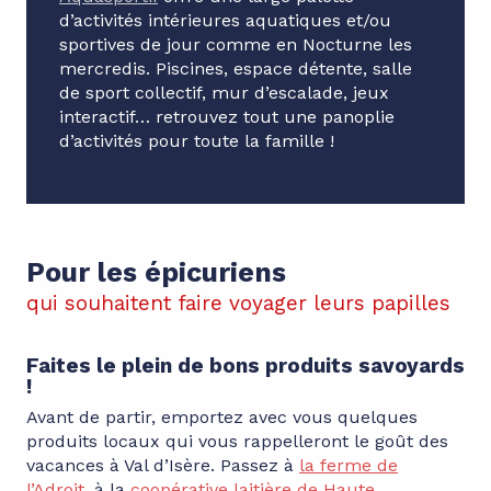
d’activités intérieures aquatiques et/ou
sportives de jour comme en Nocturne les
mercredis. Piscines, espace détente, salle
de sport collectif, mur d’escalade, jeux
interactif… retrouvez tout une panoplie
d’activités pour toute la famille !
Pour les épicuriens
qui souhaitent faire voyager leurs papilles
Faites le plein de bons produits savoyards
!
Avant de partir, emportez avec vous quelques
produits locaux qui vous rappelleront le goût des
vacances à Val d’Isère. Passez à
la ferme de
l’Adroit,
à la
coopérative laitière de Haute