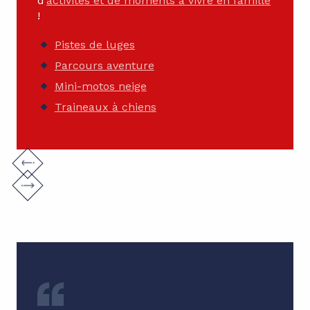
d’
activités et de moments à vivre en famille
!
Pistes de luges
Parcours aventure
Mini-motos neige
Traineaux à chiens