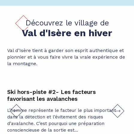
Activités insolites
Faire voyager ses papilles
Découvrez le village de
Les nouveautés de l'hiver
Val d'Isère en hiver
Val d’Isère tient à garder son esprit authentique et
pionnier et à vous faire vivre la vraie expérience de
la montagne.
Ski hors-piste #2- Les facteurs
Dr
favorisant les avalanches
pr
L’homme représente le facteur le plus important
L’u
dans la détection et l’évitement des risques
ski
d’avalanche. C’est pourquoi une préparation
str
consciencieuse de la sortie est...
Que