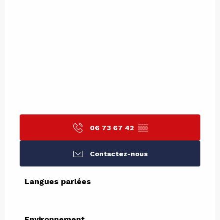
06 73 67 42
▒▒
Contactez-nous
Langues parlées
Langues parlées
Environnement
Environnement