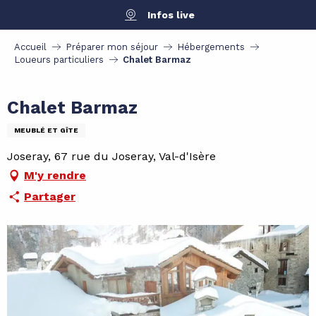
Aller
Infos live
au
contenu
Accueil
Préparer mon séjour
Hébergements
principal
Loueurs particuliers
Chalet Barmaz
Chalet Barmaz
MEUBLÉ ET GÎTE
Joseray, 67 rue du Joseray, Val-d'Isère
M'y rendre
Partager