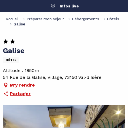
Aller
Infos live
au
contenu
Accueil
Préparer mon séjour
Hébergements
Hôtels
principal
Galise
Galise
HÔTEL
Altitude : 1850m
54 Rue de la Galise, Village, 73150 Val-d'Isère
M'y rendre
Partager