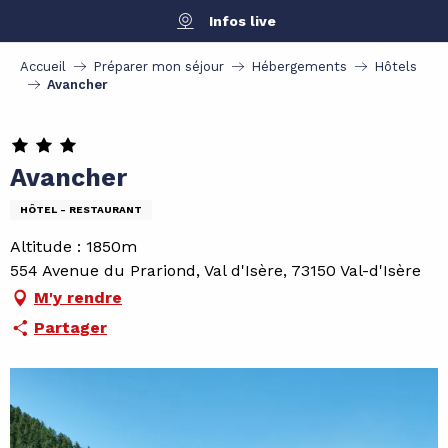
Aller
Infos live
au
contenu
Accueil
Préparer mon séjour
Hébergements
Hôtels
principal
Avancher
Avancher
HÔTEL - RESTAURANT
Altitude : 1850m
554 Avenue du Prariond, Val d'Isère, 73150 Val-d'Isère
M'y rendre
Partager