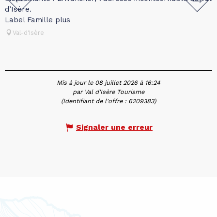
d’Isère.
B
Label Famille plus
c
Val-d'Isère
Mis à jour le 08 juillet 2026 à 16:24
par Val d'Isère Tourisme
(Identifiant de l'offre :
6209383
)
Signaler une erreur