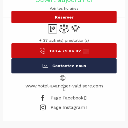
Voir les horaires
Réserver
Parking
Salle de réunion
WiFi
+ 37 autre(s) prestation(s)
+33 4 79 06 02
▒▒
Contactez-nous
www.hotel-avancher-valdisere.com
Page Facebook
Page Instagram