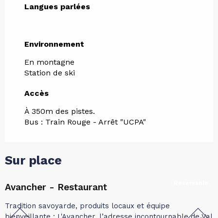
Langues parlées
Langues parlées
Environnement
Environnement
En montagne
Station de ski
Accès
Accès
À 350m des pistes.
Bus : Train Rouge - Arrêt "UCPA"
Sur place
Réservable
Avancher - Restaurant
Tradition savoyarde, produits locaux et équipe
L
bienveillante : L'Avancher, l’adresse incontournable de Val
m