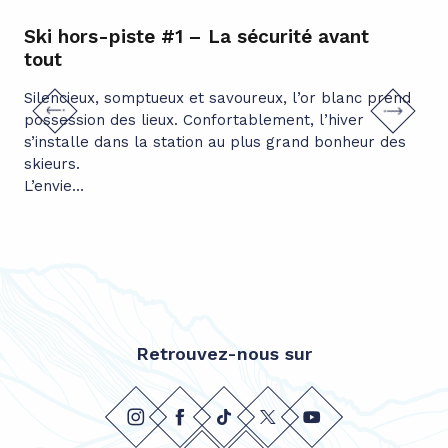
Ski hors-piste #1 – La sécurité avant
Gy
tout
Maj
int
Silencieux, somptueux et savoureux, l’or blanc prend
plu
possession des lieux. Confortablement, l’hiver
em
s’installe dans la station au plus grand bonheur des
skieurs.
L’envie...
Retrouvez-nous sur