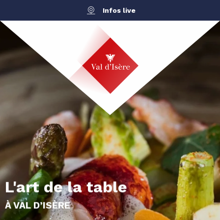
Aller
Infos live
au
contenu
principal
L'art de la table
À VAL D’ISÈRE