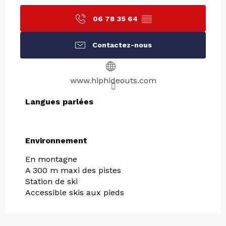
06 78 35 64
▒▒
Contactez-nous
www.hiphideouts.com
Langues parlées
Langues parlées
Environnement
Environnement
En montagne
A 300 m maxi des pistes
Station de ski
Accessible skis aux pieds