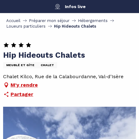
Aller
Infos live
au
contenu
Accueil
Préparer mon séjour
Hébergements
principal
Loueurs particuliers
Hip Hideouts Chalets
Hip Hideouts Chalets
MEUBLÉ ET GÎTE
CHALET
Chalet Kilco, Rue de la Calabourdanne, Val-d'Isère
M'y rendre
Partager