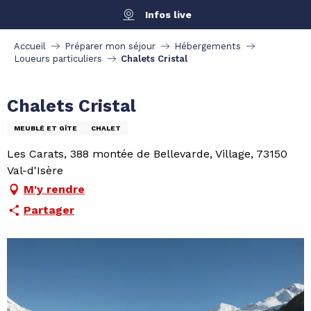
Aller
Infos live
au
contenu
Accueil
Préparer mon séjour
Hébergements
principal
Loueurs particuliers
Chalets Cristal
Chalets Cristal
MEUBLÉ ET GÎTE
CHALET
Les Carats, 388 montée de Bellevarde, Village, 73150
Val-d'Isère
M'y rendre
Partager