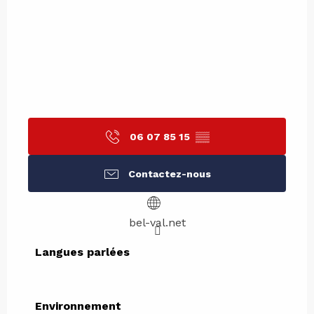
06 07 85 15
▒▒
Contactez-nous
bel-val.net
Langues parlées
Langues parlées
Environnement
Environnement