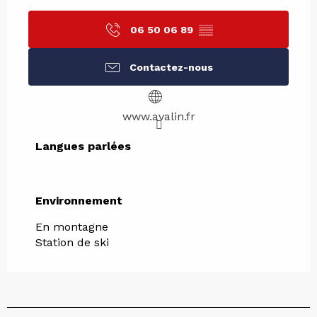
06 50 06 89
▒▒
Contactez-nous
www.avalin.fr
Langues parlées
Langues parlées
Environnement
Environnement
En montagne
Station de ski