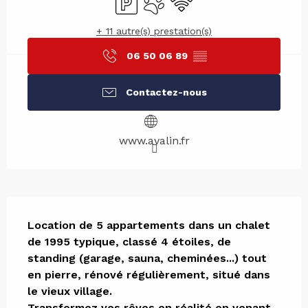
+ 11 autre(s) prestation(s)
06 50 06 89
▒▒
Contactez-nous
www.avalin.fr
Description
Location de 5 appartements dans un chalet 
de 1995 typique, classé 4 étoiles, de 
standing (garage, sauna, cheminées...) tout 
en pierre, rénové régulièrement, situé dans 
le vieux village.

Transformez vos rêves en réalité en venant 