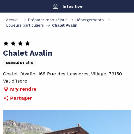
Aller
Infos live
au
contenu
Accueil
Préparer mon séjour
Hébergements
principal
Loueurs particuliers
Chalet Avalin
Chalet Avalin
MEUBLÉ ET GÎTE
Chalet l'Avalin, 168 Rue des Lessières, Village, 73150
Val-d'Isère
M'y rendre
Partager