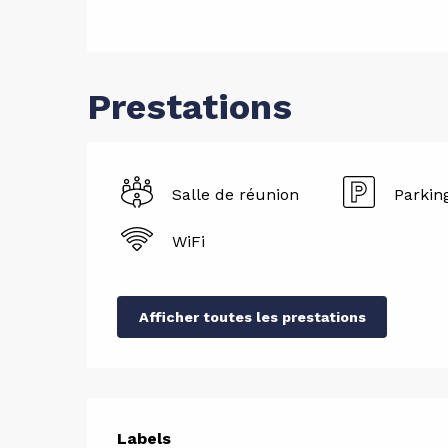
Prestations
Salle de réunion
Parkin
WiFi
Afficher toutes les prestations
Labels
Labels