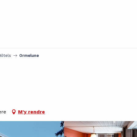
Hôtels
Ormelune
ère
M'y rendre