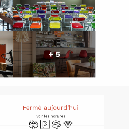
+ 5
Ouverture 
Fermé aujourd'hui
Voir les horaires
Salle de réunion
Parking
Animaux acceptés
WiFi