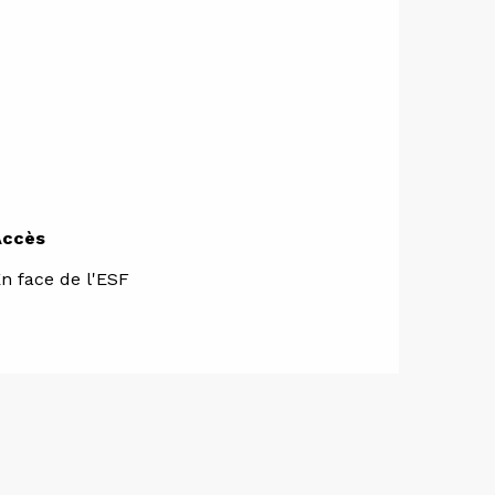
Accès
Accès
n face de l'ESF