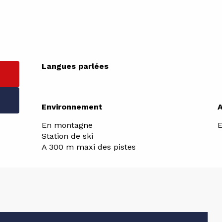
Langues parlées
Langues parlées
Environnement
Environnement
En montagne
E
Station de ski
A 300 m maxi des pistes