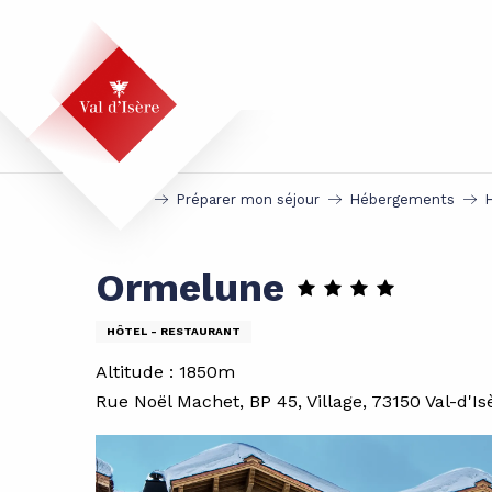
Aller
au
contenu
principal
Accueil
Préparer mon séjour
Hébergements
Ormelune
HÔTEL - RESTAURANT
Altitude : 1850m
Rue Noël Machet, BP 45, Village, 73150 Val-d'Is