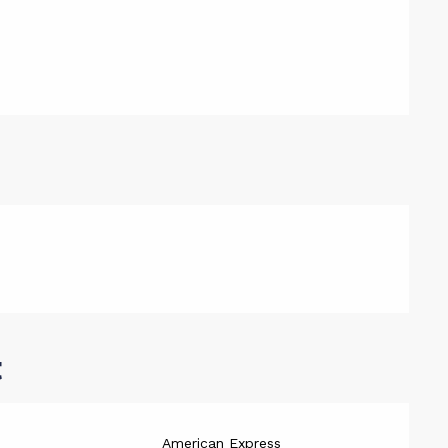
e prestatio
t
American Express