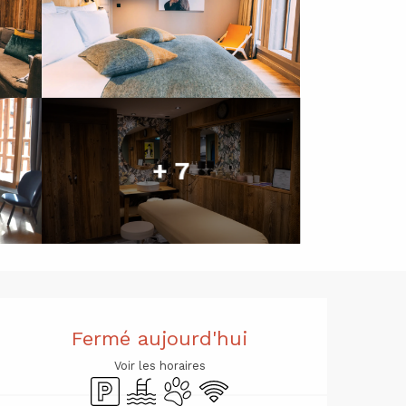
+ 7
Ouverture 
Fermé aujourd'hui
Voir les horaires
Parking
Piscine
Animaux acceptés
WiFi