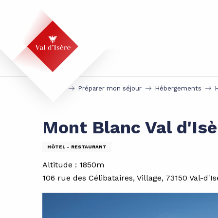
Aller
au
contenu
principal
Accueil
Préparer mon séjour
Hébergements
Mont Blanc Val d'Isè
HÔTEL - RESTAURANT
Altitude : 1850m
106 rue des Célibataires, Village, 73150 Val-d'Is