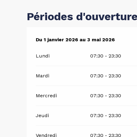
Périodes d'ouvertur
Du
Du
1 janvier 2026
1 janvier 2026
au
au
3 mai 2026
3 mai 2026
Lundi
07:30 - 23:30
Mardi
07:30 - 23:30
Mercredi
07:30 - 23:30
Jeudi
07:30 - 23:30
Vendredi
07:30 - 23:30