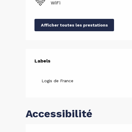
WiFi
Afficher toutes les prestations
Offres d
Labels
Labels
Logis de France
Accessibilité