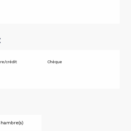
t
re/crédit
Chèque
Chambre(s)