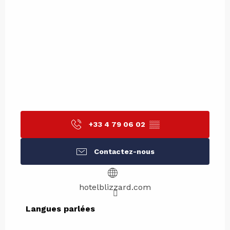
+33 4 79 06 02
▒▒
Contactez-nous
hotelblizzard.com
Langues parlées
Langues parlées