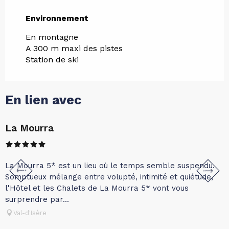
Environnement
Environnement
En montagne
A 300 m maxi des pistes
Station de ski
En lien avec
La Mourra
L
s
La Mourra 5* est un lieu où le temps semble suspendu.
Somptueux mélange entre volupté, intimité et quiétude,
l'Hôtel et les Chalets de La Mourra 5* vont vous
surprendre par...
Val-d'Isère