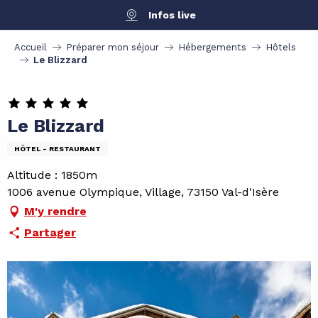
Aller
Infos live
au
contenu
Accueil
Préparer mon séjour
Hébergements
Hôtels
principal
Le Blizzard
Le Blizzard
HÔTEL - RESTAURANT
Altitude : 1850m
1006 avenue Olympique, Village, 73150 Val-d'Isère
M'y rendre
Partager