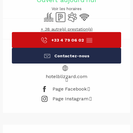
Voir les horaires
Piscine
Parking
Animaux acceptés
WiFi
+ 38 autre(s) prestation(s)
+33 4 79 06 02
▒▒
Contactez-nous
hotelblizzard.com
Page Facebook
Page Instagram
Description