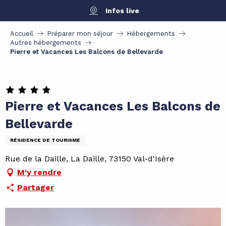
Aller
Infos live
au
contenu
Accueil
Préparer mon séjour
Hébergements
principal
Autres hébergements
Pierre et Vacances Les Balcons de Bellevarde
Pierre et Vacances Les Balcons de
Bellevarde
RÉSIDENCE DE TOURISME
Rue de la Daille, La Daille, 73150 Val-d'Isère
M'y rendre
Partager