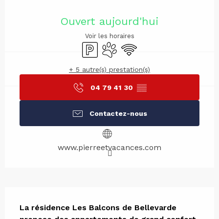
Ouverture et coordonnées
Ouvert aujourd'hui
Voir les horaires
Parking
Animaux acceptés
WiFi
+ 5 autre(s) prestation(s)
04 79 41 30
▒▒
Contactez-nous
www.pierreetvacances.com
Description
La résidence Les Balcons de Bellevarde 