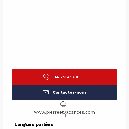
04 79 41 30
▒▒
Contactez-nous
www.pierreetvacances.com
Langues parlées
Langues parlées