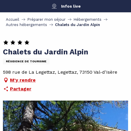
Aller
Infos live
au
contenu
Accueil
Préparer mon séjour
Hébergements
principal
Autres hébergements
Chalets du Jardin Alpin
Chalets du Jardin Alpin
RÉSIDENCE DE TOURISME
598 rue de La Legettaz, Legettaz, 73150 Val-d'Isère
M'y rendre
Partager