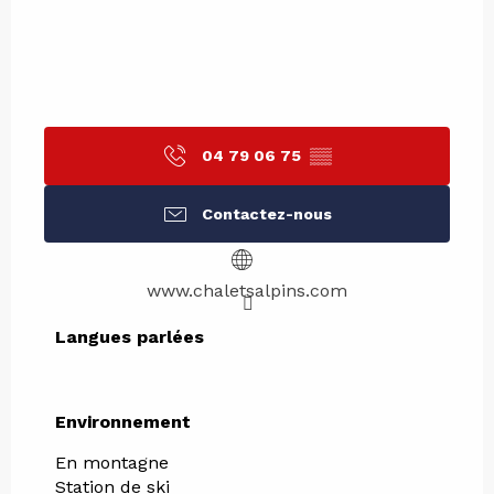
04 79 06 75
▒▒
Contactez-nous
www.chaletsalpins.com
Langues parlées
Langues parlées
Environnement
Environnement
En montagne
Station de ski