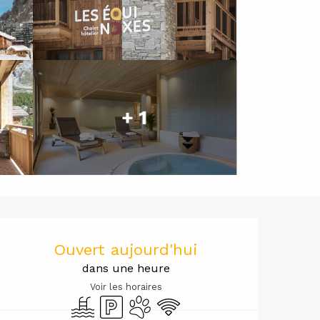
+ 1
Ouverture 
Ouvert aujourd'hui
dans une heure
Voir les horaires
Piscine
Parking
Animaux acceptés
WiFi