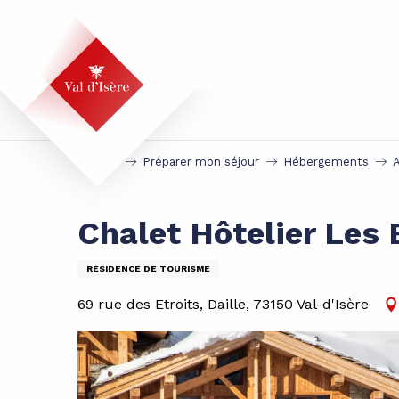
Aller
au
contenu
principal
Accueil
Préparer mon séjour
Hébergements
Chalet Hôtelier Les
RÉSIDENCE DE TOURISME
69 rue des Etroits, Daille, 73150 Val-d'Isère