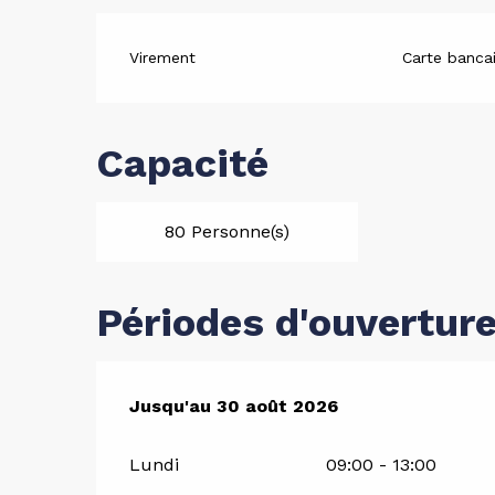
Virement
Carte bancai
Capacité
80 Personne(s)
Périodes d'ouvertur
Du
Jusqu'au
4 juillet 2026
30 août 2026
au
30 août 2026
Lundi
09:00 - 13:00