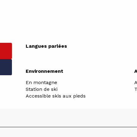
Langues parlées
Langues parlées
Environnement
Environnement
En montagne
A
Station de ski
T
Accessible skis aux pieds