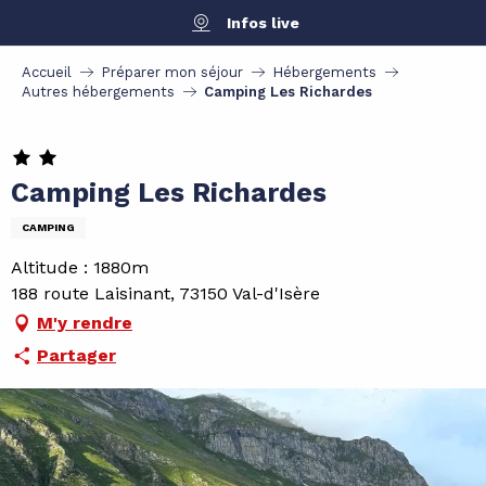
Aller
Infos live
au
contenu
Accueil
Préparer mon séjour
Hébergements
principal
Autres hébergements
Camping Les Richardes
Camping Les Richardes
CAMPING
Altitude : 1880m
188 route Laisinant, 73150 Val-d'Isère
M'y rendre
Partager