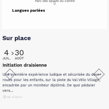
Parc des Sports du Centre
Langues parlées
Langues parlées
Sur place
4
30
JUIL.
AOÛT
J
Initiation draisienne
A
Une première expérience ludique et sécurisée du deux-
I
roues pour les enfants, sur la piste du Val Vélo Village,
t
encadrée par un moniteur diplômé. De quoi pédaler
c
vers...
Val-d'Isère