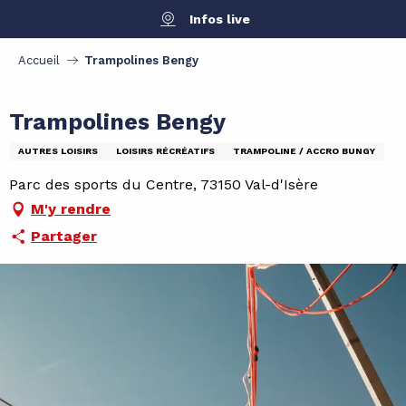
Aller
Infos live
au
contenu
Accueil
Trampolines Bengy
principal
Trampolines Bengy
AUTRES LOISIRS
LOISIRS RÉCRÉATIFS
TRAMPOLINE / ACCRO BUNGY
Parc des sports du Centre, 73150 Val-d'Isère
M'y rendre
Partager