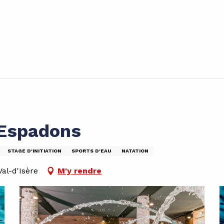
 Espadons
STAGE D'INITIATION
SPORTS D'EAU
NATATION
al-d'Isère
M'y rendre