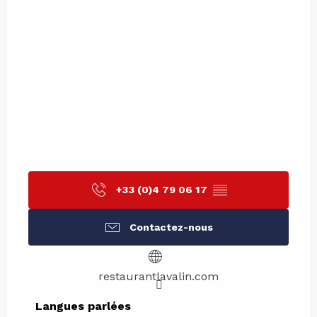
+33 (0)4 79 06 17
▒▒
Contactez-nous
restaurantlavalin.com
Langues parlées
Langues parlées