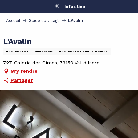
Aller
Infos live
au
contenu
Accueil
Guide du village
L'Avalin
principal
L'Avalin
RESTAURANT
BRASSERIE
RESTAURANT TRADITIONNEL
727, Galerie des Cimes, 73150 Val-d'Isère
M'y rendre
Partager