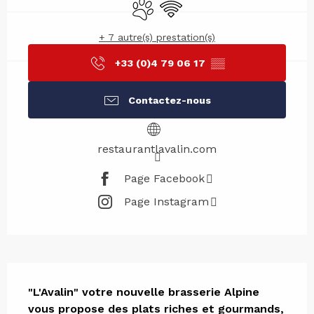
Animaux acceptés
WiFi
+ 7 autre(s) prestation(s)
+33 (0)4 79 06 17
▒▒
Contactez-nous
restaurantlavalin.com
Page Facebook
Page Instagram
Description
"L'Avalin" votre nouvelle brasserie Alpine 
vous propose des plats riches et gourmands, 