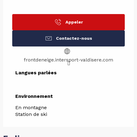
Appeler
Contactez-nous
frontdeneige.intersport-valdisere.com
Langues parlées
Langues parlées
Environnement
Environnement
En montagne
Station de ski