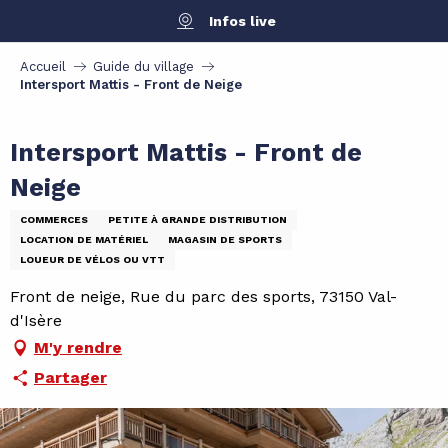
Aller
Infos live
au
contenu
Accueil
Guide du village
principal
Intersport Mattis - Front de Neige
Intersport Mattis - Front de
Neige
COMMERCES
PETITE À GRANDE DISTRIBUTION
LOCATION DE MATÉRIEL
MAGASIN DE SPORTS
LOUEUR DE VÉLOS OU VTT
Front de neige, Rue du parc des sports, 73150 Val-
d'Isère
M'y rendre
Partager