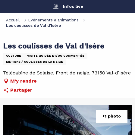
Aller
Infos live
au
contenu
Accueil
Evénements & animations
principal
Les coulisses de Val d'Isère
Les coulisses de Val d'Isère
CULTURE
VISITE GUIDÉE ET/OU COMMENTÉE
MÉTIERS / COULISSES DE LA NEIGE
Télécabine de Solaise, Front de neige, 73150 Val-d'Isère
M'y rendre
Partager
+1 photo