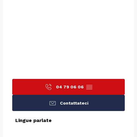
04 79 06 06
▒▒
Contattateci
Lingue parlate
Lingue parlate