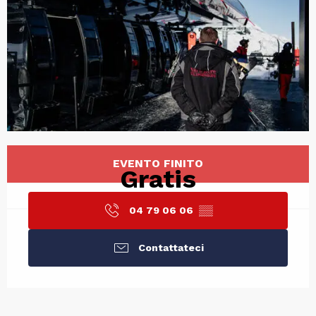
Orari e contatti
EVENTO FINITO
Gratis
04 79 06 06
▒▒
Contattateci