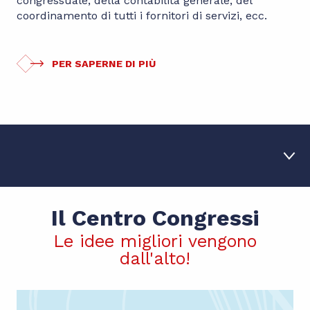
congressuale, della contabilità generale, del
coordinamento di tutti i fornitori di servizi, ecc.
PER SAPERNE DI PIÙ
Il Centro Congressi
1
Centro Congressi
Le idee migliori vengono
2
Seminari ed eventi
dall'alto!
3
Il lavoro di Cozy
4
Informazioni pratiche