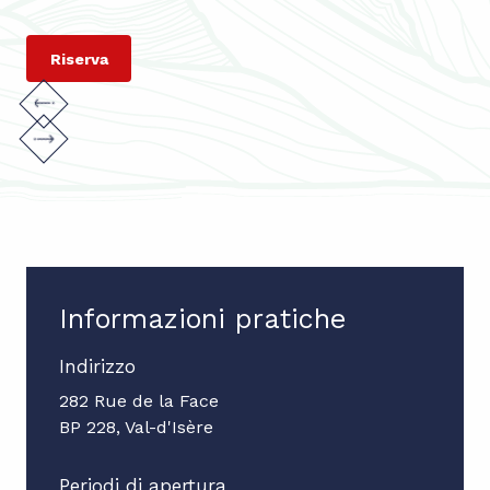
Riserva
Informazioni pratiche
Indirizzo
282 Rue de la Face
BP 228, Val-d'Isère
Periodi di apertura