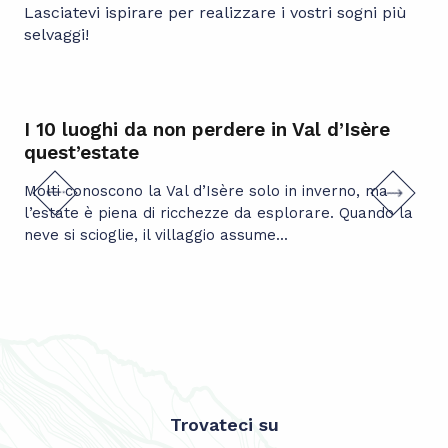
Lasciatevi ispirare per realizzare i vostri sogni più
selvaggi!
I 10 luoghi da non perdere in Val d’Isère
On
quest’estate
fr
Molti conoscono la Val d’Isère solo in inverno, ma
Men
l’estate è piena di ricchezze da esplorare. Quando la
ond
neve si scioglie, il villaggio assume...
a c
Dov
Trovateci su