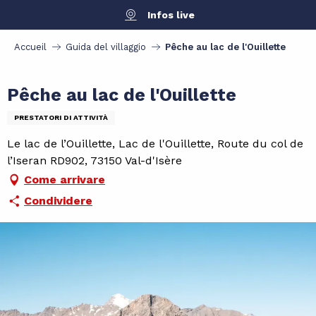
Aller
Infos live
au
contenu
Accueil
Guida del villaggio
Pêche au lac de l'Ouillette
principal
Pêche au lac de l'Ouillette
PRESTATORI DI ATTIVITÀ
Le lac de l’Ouillette, Lac de l'Ouillette, Route du col de
l’Iseran RD902, 73150 Val-d'Isère
Come arrivare
Condividere