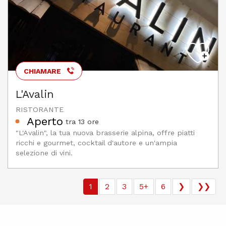
CHIAMARE
L'Avalin
RISTORANTE
Aperto
tra 13 ore
"L'Avalin", la tua nuova brasserie alpina, offre piatti
ricchi e gourmet, cocktail d'autore e un'ampia
selezione di vini.
1
2
3
5+
6
❯
❯❯