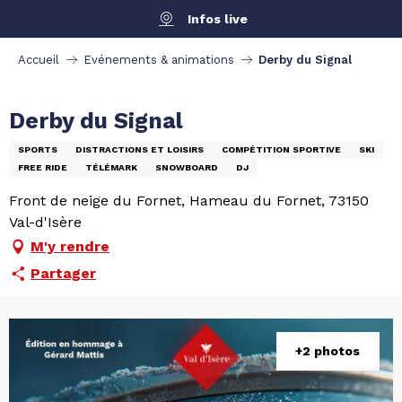
Aller
Infos live
au
contenu
Accueil
Evénements & animations
Derby du Signal
principal
Derby du Signal
SPORTS
DISTRACTIONS ET LOISIRS
COMPÉTITION SPORTIVE
SKI
FREE RIDE
TÉLÉMARK
SNOWBOARD
DJ
Front de neige du Fornet, Hameau du Fornet, 73150
Val-d'Isère
M'y rendre
Partager
+2 photos