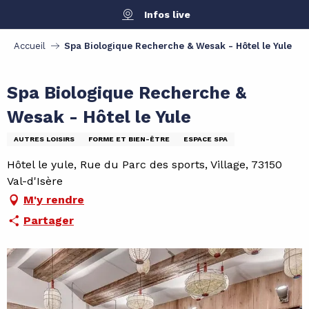
Aller
Infos live
au
contenu
Accueil
Spa Biologique Recherche & Wesak - Hôtel le Yule
principal
Spa Biologique Recherche &
Wesak - Hôtel le Yule
AUTRES LOISIRS
FORME ET BIEN-ÊTRE
ESPACE SPA
Hôtel le yule, Rue du Parc des sports, Village, 73150
Val-d'Isère
M'y rendre
Partager