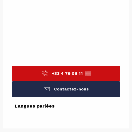
+33 4 79 06 11
▒▒
Contactez-nous
Langues parlées
Langues parlées