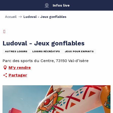
Aller
Infos live
au
contenu
Accueil
Ludoval - Jeux gonflables
principal
VAL PASS
Ludoval - Jeux gonflables
AUTRES LOISIRS
LOISIRS RÉCRÉATIFS
JEUX POUR ENFANTS
Parc des sports du Centre, 73150 Val-d'Isère
M'y rendre
Partager