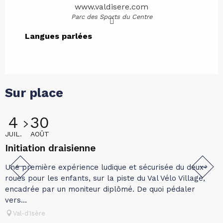
www.valdisere.com
Parc des Sports du Centre
Langues parlées
Langues parlées
Sur place
4
30
JUIL.
AOÛT
J
Initiation draisienne
A
Une première expérience ludique et sécurisée du deux-
I
roues pour les enfants, sur la piste du Val Vélo Village,
t
encadrée par un moniteur diplômé. De quoi pédaler
c
vers...
Val-d'Isère