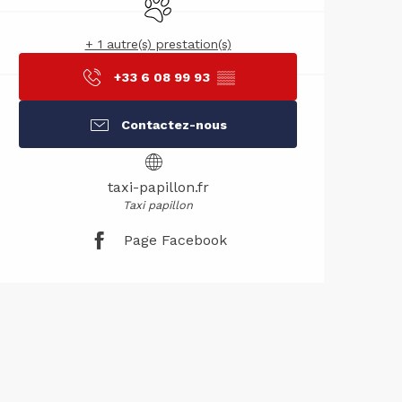
+ 1 autre(s) prestation(s)
+33 6 08 99 93
▒▒
Contactez-nous
taxi-papillon.fr
Taxi papillon
Page Facebook