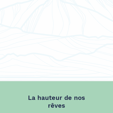
La hauteur de nos
rêves