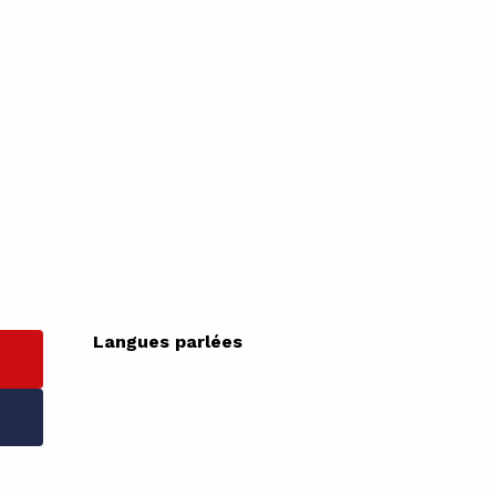
Langues parlées
Langues parlées