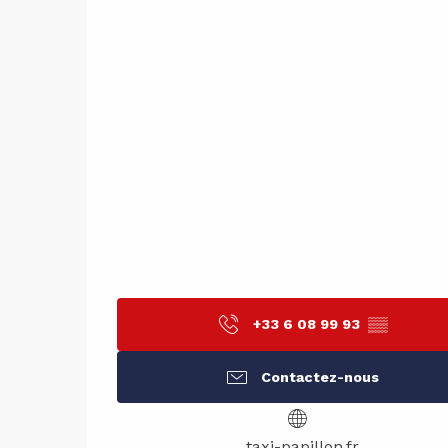
+33 6 08 99 93
▒▒
Contactez-nous
taxi-papillon.fr