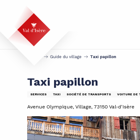
Aller
au
contenu
principal
Accueil
Guide du village
Taxi papillon
Taxi papillon
SERVICES
TAXI
SOCIÉTÉ DE TRANSPORTS
VOITURE DE
Avenue Olympique, Village, 73150 Val-d'Isère