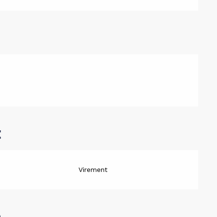
t
Virement
e