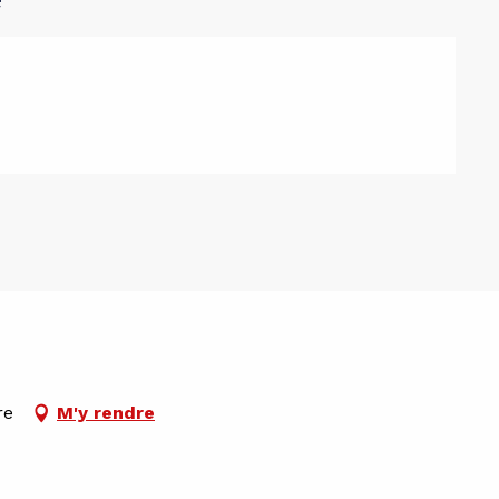
re
M'y rendre