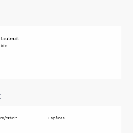
fauteuil
aide
t
re/crédit
Espèces