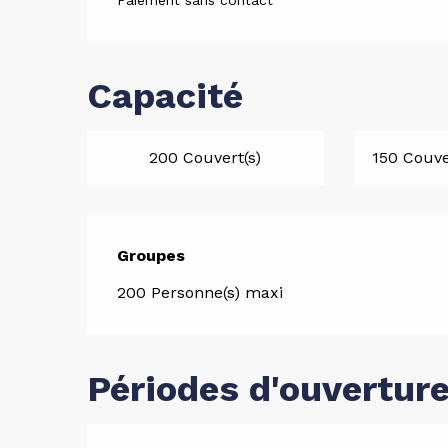
Paiement sans contact
Capacité
200 Couvert(s)
150 Couve
Groupes
Groupes
200 Personne(s) maxi
Périodes d'ouvertur