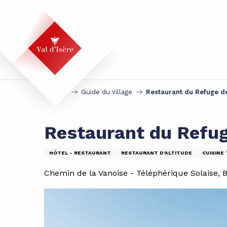
Aller
au
contenu
principal
Accueil
Guide du village
Restaurant du Refuge d
Restaurant du Refug
HÔTEL - RESTAURANT
RESTAURANT D'ALTITUDE
CUISINE
Chemin de la Vanoise - Téléphérique Solaise, BP