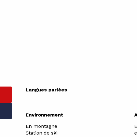
Langues parlées
Langues parlées
Environnement
Environnement
En montagne
E
Station de ski
e