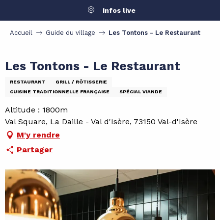
Aller
Infos live
au
contenu
Accueil
Guide du village
Les Tontons - Le Restaurant
principal
Les Tontons - Le Restaurant
RESTAURANT
GRILL / RÔTISSERIE
CUISINE TRADITIONNELLE FRANÇAISE
SPÉCIAL VIANDE
Altitude : 1800m
Val Square, La Daille - Val d'Isère, 73150 Val-d'Isère
M'y rendre
Partager