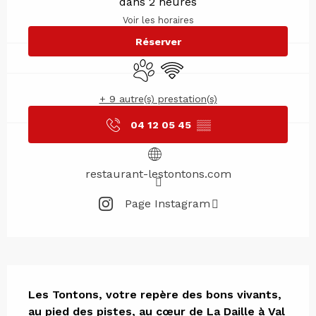
dans 2 heures
Voir les horaires
Réserver
Animaux acceptés
WiFi
+ 9 autre(s) prestation(s)
04 12 05 45
▒▒
restaurant-lestontons.com
Page Instagram
Description
Les Tontons, votre repère des bons vivants, 
au pied des pistes, au cœur de La Daille à Val 