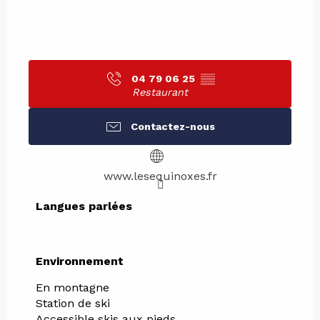
04 79 06 25
▒▒
Restaurant
Contactez-nous
www.lesequinoxes.fr
Langues parlées
Langues parlées
Environnement
Environnement
En montagne
Station de ski
Accessible skis aux pieds