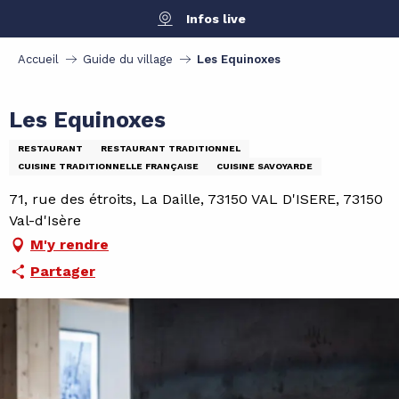
Aller
Infos live
au
contenu
Accueil
Guide du village
Les Equinoxes
principal
Les Equinoxes
RESTAURANT
RESTAURANT TRADITIONNEL
CUISINE TRADITIONNELLE FRANÇAISE
CUISINE SAVOYARDE
71, rue des étroits, La Daille, 73150 VAL D'ISERE, 73150
Val-d'Isère
M'y rendre
Partager