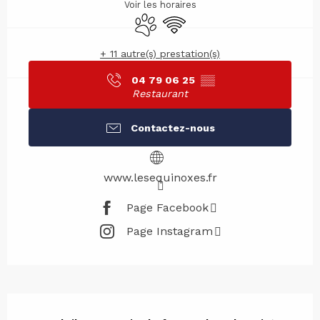
Voir les horaires
Animaux acceptés
WiFi
+ 11 autre(s) prestation(s)
04 79 06 25
▒▒
Restaurant
Contactez-nous
www.lesequinoxes.fr
Page Facebook
Page Instagram
Description