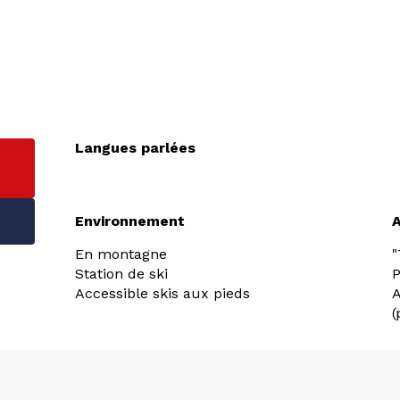
Langues parlées
Langues parlées
Environnement
Environnement
En montagne
"
Station de ski
P
Accessible skis aux pieds
A
(