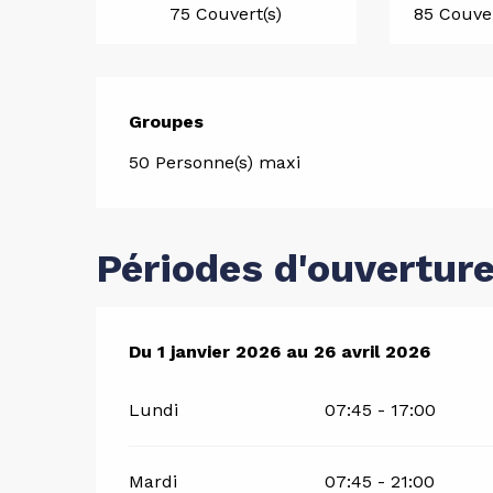
75 Couvert(s)
85 Couver
Groupes
Groupes
50 Personne(s) maxi
Périodes d'ouvertur
Du
Du
1 janvier 2026
1 janvier 2026
au
au
26 avril 2026
26 avril 2026
Lundi
07:45 - 17:00
Mardi
07:45 - 21:00