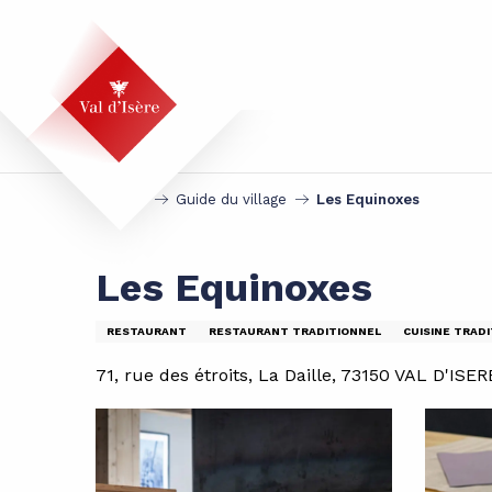
Aller
au
contenu
principal
Accueil
Guide du village
Les Equinoxes
Les Equinoxes
RESTAURANT
RESTAURANT TRADITIONNEL
CUISINE TRAD
71, rue des étroits, La Daille, 73150 VAL D'ISER