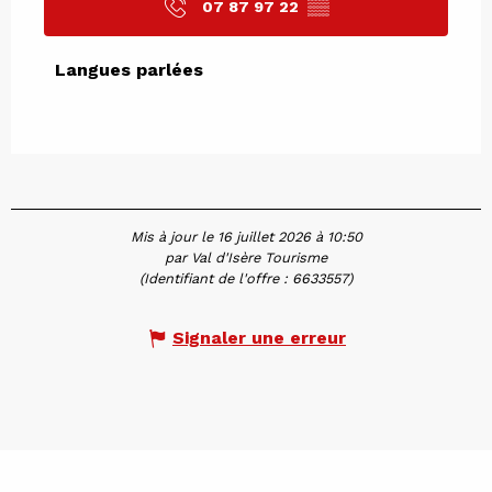
07 87 97 22
▒▒
Langues parlées
Langues parlées
Mis à jour le 16 juillet 2026 à 10:50
par Val d'Isère Tourisme
(Identifiant de l'offre :
6633557
)
Signaler une erreur