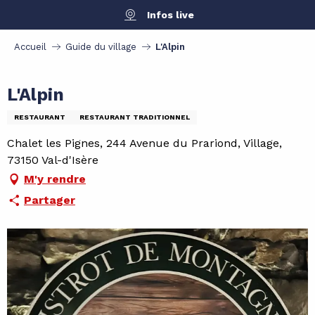
Aller
Infos live
au
contenu
Accueil
Guide du village
L'Alpin
principal
L'Alpin
RESTAURANT
RESTAURANT TRADITIONNEL
Chalet les Pignes, 244 Avenue du Prariond, Village,
73150 Val-d'Isère
M'y rendre
Partager