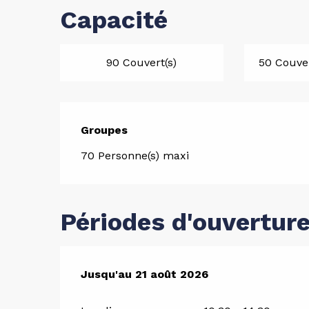
Capacité
90 Couvert(s)
50 Couver
Groupes
Groupes
70 Personne(s) maxi
Périodes d'ouvertur
Du
Jusqu'au
10 juillet 2026
21 août 2026
au
21 août 2026