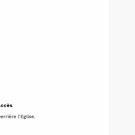
Accès
Accès
errière l'Eglise.