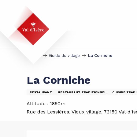
Aller
au
contenu
principal
Accueil
Guide du village
La Corniche
La Corniche
RESTAURANT
RESTAURANT TRADITIONNEL
CUISINE TRAD
Altitude : 1850m
Rue des Lessières, Vieux village, 73150 Val-d'Is