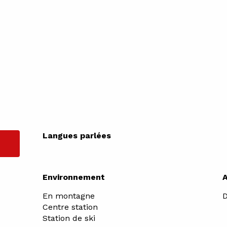
Langues parlées
Langues parlées
Environnement
Environnement
En montagne
D
Centre station
Station de ski