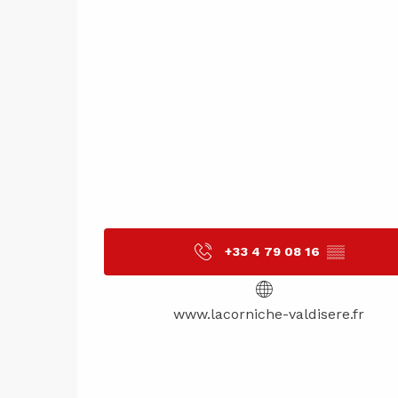
+33 4 79 08 16
▒▒
www.lacorniche-valdisere.fr