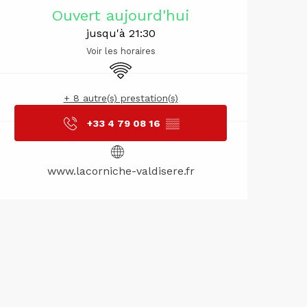
Ouverture 
Ouvert aujourd'hui
jusqu'à 21:30
Voir les horaires
WiFi
+ 8 autre(s) prestation(s)
+33 4 79 08 16
▒▒
www.lacorniche-valdisere.fr