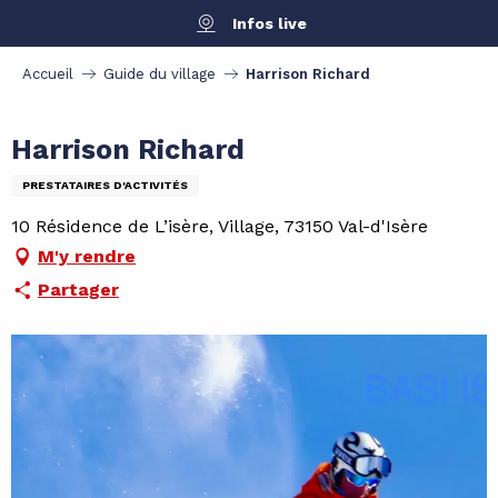
Aller
Infos live
au
contenu
Accueil
Guide du village
Harrison Richard
principal
Harrison Richard
PRESTATAIRES D'ACTIVITÉS
10 Résidence de L’isère, Village, 73150 Val-d'Isère
M'y rendre
Partager