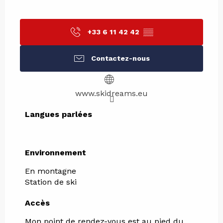
+33 6 11 42 42
▒▒
Contactez-nous
www.skidreams.eu
Langues parlées
Langues parlées
Environnement
Environnement
En montagne
Station de ski
Accès
Accès
Mon point de rendez-vous est au pied du