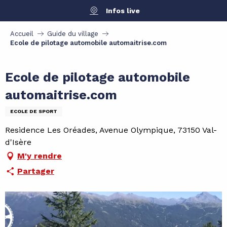
Aller
Infos live
au
contenu
Accueil
Guide du village
principal
Ecole de pilotage automobile automaitrise.com
Ecole de pilotage automobile
automaitrise.com
ECOLE DE SPORT
Residence Les Oréades, Avenue Olympique, 73150 Val-
d'Isère
M'y rendre
Partager