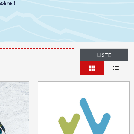
sère !
LISTE