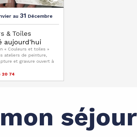
31
nvier
Décembre
au
s & Toiles
 aujourd'hui
n « Couleurs et toiles »
 ateliers de peinture,
lpture et gravure ouvert à
6 20 74
 mon séjour