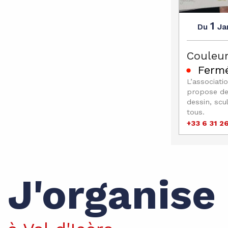
1
Ja
Du
Couleur
Fermé
L’associatio
propose des
dessin, scu
tous.
+33 6 31 2
J'organise