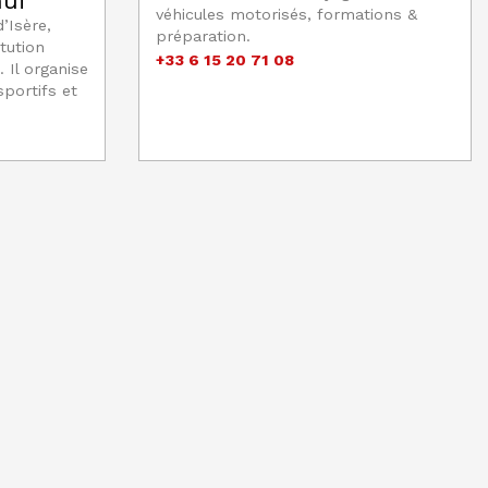
hui
véhicules motorisés, formations &
’Isère,
préparation.
tution
+33 6 15 20 71 08
 Il organise
portifs et