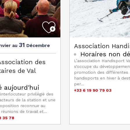
31
Association Handi
nvier
Décembre
au
Horaires non dé
Association des
L’association Handisport Va
s’occupe du développement
taires de Val
promotion des différentes a
handisports en hiver à dest
per...
 aujourd'hui
+33 6 19 90 79 03
'interlocuteur privilégié des
acteurs de la station et une
roposition reconnue au
réunions de travail et...
8 35 78