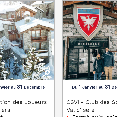
31
1
31
nvier
Décembre
Janvier
Dé
au
Du
au
tion des Loueurs
CSVI - Club des S
iers
Val d'Isère