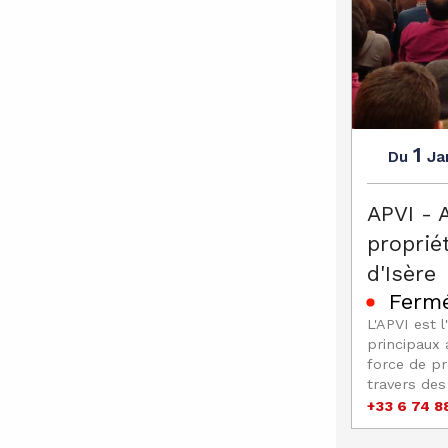
1
Ja
Du
APVI - 
proprié
d'Isère
Fermé
L'APVI est l
principaux 
force de p
travers des 
+33 6 74 8