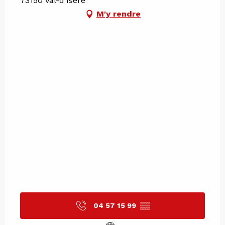
73150 Val-d'Isère
M'y rendre
04 57 15 99
▒▒