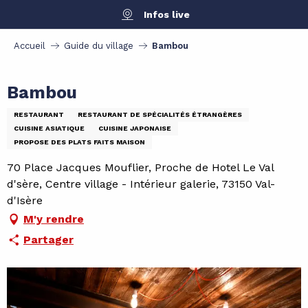
Aller
Infos live
au
contenu
Accueil
Guide du village
Bambou
principal
Bambou
RESTAURANT
RESTAURANT DE SPÉCIALITÉS ÉTRANGÈRES
CUISINE ASIATIQUE
CUISINE JAPONAISE
PROPOSE DES PLATS FAITS MAISON
70 Place Jacques Mouflier, Proche de Hotel Le Val
d'sère, Centre village - Intérieur galerie, 73150 Val-
d'Isère
M'y rendre
Partager